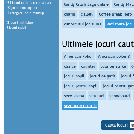
169
jocuri miniclip recomandate
Candy Crush Saga online
Candy Mat
177
jocuri miniclip noi
16
categorii jocuri miniclip
charm
claudiu
Coffee Break Hero
12
jocuri multiplayer
cunoscutul joc zuma
vezi toate jocur
9
jocuri mobil
Ultimele jocuri cau
American Poker
American poker 3
clasice
counter
counter strike
C
jocuri copii
jocuri de gatit
jocuri 
jocuri pentru copii
jocuri pentru gat
sexy jelena
sim taxi
snowboard
vezi toate jocurile
Cauta jocuri: