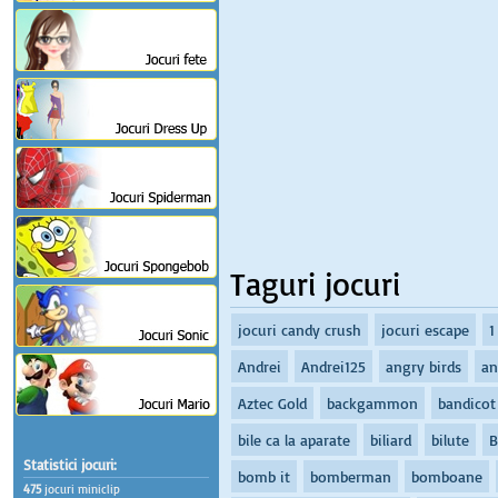
Taguri jocuri
jocuri candy crush
jocuri escape
1
Andrei
Andrei125
angry birds
an
Aztec Gold
backgammon
bandicot
bile ca la aparate
biliard
bilute
B
Statistici jocuri:
bomb it
bomberman
bomboane
475
jocuri miniclip