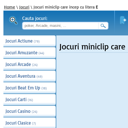
Home
\
Jocuri
\ Jocuri miniclip care incep cu litera
E
Cauta jocuri:
Jocuri Actiune
(79)
Jocuri miniclip care 
Jocuri Amuzante
(44)
Jocuri Arcade
(24)
Jocuri Aventura
(49)
Jocuri Beat Em Up
(18)
Jocuri Carti
(16)
Jocuri Casino
(24)
Jocuri Clasice
(7)