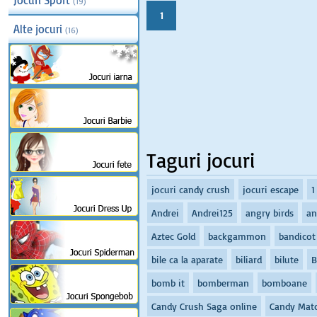
Jocuri Sport
(19)
1
Alte jocuri
(16)
Taguri jocuri
jocuri candy crush
jocuri escape
1
Andrei
Andrei125
angry birds
an
Aztec Gold
backgammon
bandicot
bile ca la aparate
biliard
bilute
B
bomb it
bomberman
bomboane
Candy Crush Saga online
Candy Mat