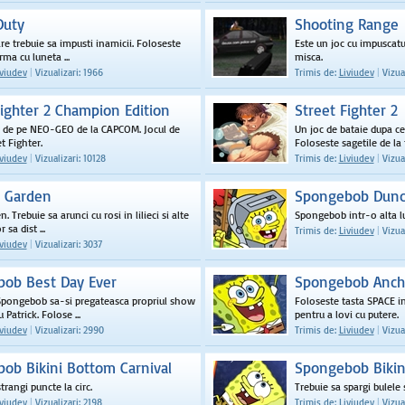
Duty
Shooting Range
re trebuie sa impusti inamicii. Foloseste
Este un joc cu impuscatur
rma cu luneta ...
misca.
iviudev
|
Vizualizari: 1966
Trimis de:
Liviudev
|
Vizual
Fighter 2 Champion Edition
Street Fighter 2
c de pe NEO-GEO de la CAPCOM. Jocul de
Un joc de bataie dupa cel
t Fighter.
Foloseste sagetile de la t
iviudev
|
Vizualizari: 10128
Trimis de:
Liviudev
|
Vizual
n Garden
Spongebob Dunc
. Trebuie sa arunci cu rosi in lilieci si alte
Spongebob intr-o alta l
 sa dist ...
Trimis de:
Liviudev
|
Vizual
iviudev
|
Vizualizari: 3037
ob Best Day Ever
Spongebob Ancho
Spongebob sa-si pregateasca propriul show
Foloseste tasta SPACE i
Patrick. Folose ...
pentru a lovi cu putere.
iviudev
|
Vizualizari: 2990
Trimis de:
Liviudev
|
Vizual
ob Bikini Bottom Carnival
Spongebob Bikin
trangi puncte la circ.
Trebuie sa spargi bulele 
iviudev
|
Vizualizari: 2198
Trimis de:
Liviudev
|
Vizual