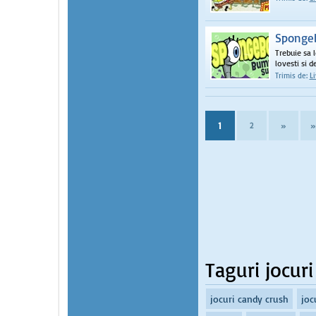
Sponge
Trebuie sa l
lovesti si de 
Trimis de:
L
1
2
»
»
Taguri jocuri
jocuri candy crush
joc