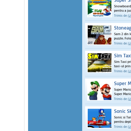
Snowboard l
pentru a juc
Trimis de:
L
Stoneag
Sam 2 din I
puzzle. Folo
Trimis de:
L
Sim Tax
Sim Taxi pr
taxi-ul prin 
Trimis de:
L
Super M
Super Mario
Super Mario. 
Trimis de:
L
Sonic S
Sonic si Tai
pentru depl
Trimis de:
L