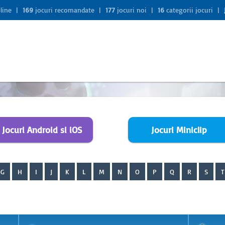
nline |
169
jocuri recomandate |
177
jocuri noi |
16
categorii jocuri |
Jocuri Android si iOS
Jocuri Miniclip
G
H
I
J
K
L
M
N
O
P
Q
R
S
T