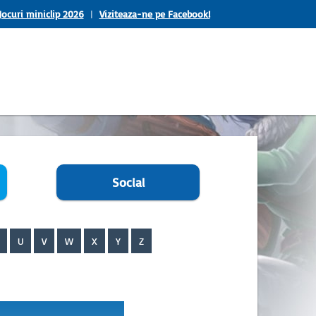
Jocuri miniclip 2026
|
Viziteaza-ne pe Facebook!
Social
U
V
W
X
Y
Z