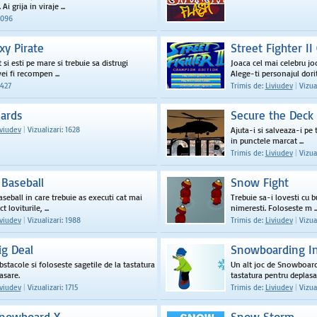
Ai grija in viraje ...
2096
xy Pirate
Street Fighter II
t si esti pe mare si trebuie sa distrugi
Joaca cel mai celebru joc
vei fi recompen ...
Alege-ti personajul dorit 
7427
Trimis de:
Liviudev
|
Vizual
ards
Secure the Deck
iviudev
|
Vizualizari: 1628
Ajuta-i si salveaza-i pe t
in punctele marcat ...
Trimis de:
Liviudev
|
Vizual
 Baseball
Snow Fight
aseball in care trebuie as executi cat mai
Trebuie sa-i lovesti cu bu
t loviturile, ...
nimeresti. Foloseste m ..
iviudev
|
Vizualizari: 1988
Trimis de:
Liviudev
|
Vizual
g Deal
Snowboarding In
obstacole si foloseste sagetile de la tastatura
Un alt joc de Snowboard.
asare.
tastatura pentru deplasa
iviudev
|
Vizualizari: 1715
Trimis de:
Liviudev
|
Vizual
Snowboard X
Snow Storm