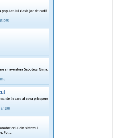
popularului clasic joc de carti!
 131075
une s i aventura Saboteur Ninja.
1116
tul
amante in care ai ceva pricepere
i: 1598
anator celui din sistemul
 Fol ...