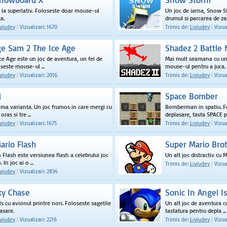
a superlativ. Foloseste doar mouse-ul
Un joc de iarna, Snow St
a.
drumul si parcarea de zap
iviudev
|
Vizualizari: 1670
Trimis de:
Liviudev
|
Vizual
e Sam 2 The Ice Age
Shadez 2 Battle f
ce Age este un joc de aventura, un fel de
Mai mult seamana cu un 
seste mouse-ul ...
mouse-ul pentru a juca.
iviudev
|
Vizualizari: 2016
Trimis de:
Liviudev
|
Vizual
i
Space Bomber
ima varianta. Un joc frumos in care mergi cu
Bomberman in spatiu. Fo
oras si tre ...
deplasare, tasta SPACE pe
iviudev
|
Vizualizari: 1675
Trimis de:
Liviudev
|
Vizual
ario Flash
Super Mario Bro
 Flash este versiunea flash a celebrului joc
Un alt joc distractiv cu M
In joc ai o ...
Trimis de:
Liviudev
|
Vizual
iviudev
|
Vizualizari: 2834
ky Chase
Sonic In Angel I
ls cu avionul printre nori. Foloseste sagetile
Un alt joc de aventura cu
asare.
tastatura pentru depla ...
iviudev
|
Vizualizari: 2216
Trimis de:
Liviudev
|
Vizual