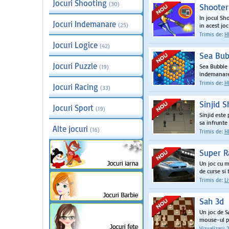
Jocuri Shooting
(30)
Shooter
In jocul Sh
Jocuri Indemanare
(25)
in acest joc 
Trimis de:
H
Jocuri Logice
(42)
Sea Bub
Jocuri Puzzle
Sea Bubble 
(19)
indemanare,
Trimis de:
H
Jocuri Racing
(33)
Sinjid 
Jocuri Sport
(19)
Sinjid este 
sa infrunte 
Alte jocuri
(16)
Trimis de:
H
Super R
Un joc cu m
de curse si tr
Trimis de:
Li
Sah 3d
Un joc de S
mouse-ul pe
Vizualizari: 