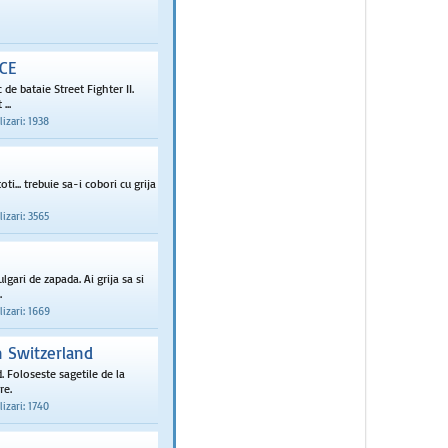
 CE
 de bataie Street Fighter II.
...
izari: 1938
oti... trebuie sa-i cobori cu grija
izari: 3565
lgari de zapada. Ai grija sa si
.
izari: 1669
 Switzerland
 Foloseste sagetile de la
re.
izari: 1740