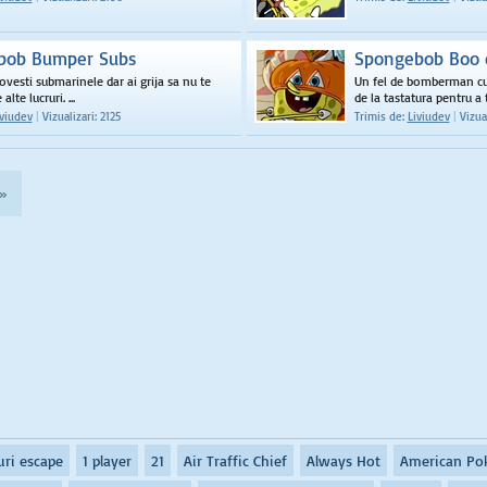
bob Bumper Subs
Spongebob Boo 
ovesti submarinele dar ai grija sa nu te
Un fel de bomberman cu
alte lucruri. ...
de la tastatura pentru a te
iviudev
|
Vizualizari: 2125
Trimis de:
Liviudev
|
Vizual
»
uri escape
1 player
21
Air Traffic Chief
Always Hot
American Po