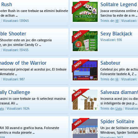
 Rush
Solitaire Legend
ooter Rush in care trebuie sa elimini bulinele
Joaca versiunea online a 
de actiun ...
Sarcina ta este de a m ...
I
|
Vizualizari: 131045
Trimis de:
HI
|
Vizualizari:
ble Shooter
Sexy Blackjack
Shooter este un joc din categoria
Vizualizari: 936
 un joc similar Candy Cr ...
I
|
Vizualizari: 151455
Shadow of the Warrior
Saboteur
personajul principal al acestui joc. El trebuie
Celebrul joc plin de acti
Armatele ...
Foloseste tastele A, Z ...
I
|
Vizualizari: 987
Trimis de:
Hi
|
Vizualizari: 
ally Challenge
Salveaza diaman
asini in care trebuie sa-ti selectezi masina
Incearca acest joc cu di
aseul. Ali ...
si inteligenta de pus p ...
viu
|
Vizualizari: 1624
Trimis de:
Liviu
|
Vizualizar
Spider Solitaire
AH 3D avand o grafica buna. Foloseste
Un joc de Solitaire asem
ntru a muta piesele ...
Windows, Spider Solitaire.
2558
Vizualizari: 2617