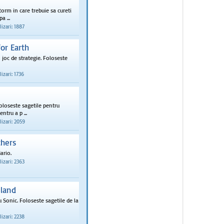
orm in care trebuie sa cureti
a ...
izari: 1887
or Earth
joc de strategie. Foloseste
izari: 1736
loseste sagetile pentru
ntru a p ...
izari: 2059
thers
ario.
izari: 2363
sland
 Sonic. Foloseste sagetile de la
izari: 2238