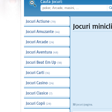
Cauta jocuri:
Jocuri Actiune
(79)
Jocuri minicl
Jocuri Amuzante
(44)
Jocuri Arcade
(24)
Jocuri Aventura
(49)
Jocuri Beat Em Up
(18)
Jocuri Carti
(16)
Jocuri Casino
(24)
Jocuri Clasice
(7)
Jocuri Copii
(29)
50
jocuri/pagina.