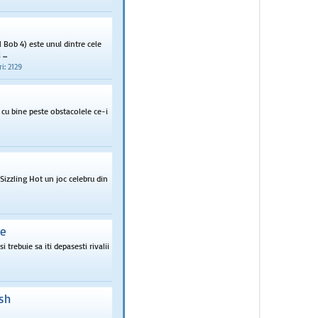
l Bob 4) este unul dintre cele
...
i: 2129
 cu bine peste obstacolele ce-i
Sizzling Hot un joc celebru din
ve
 trebuie sa iti depasesti rivalii
sh