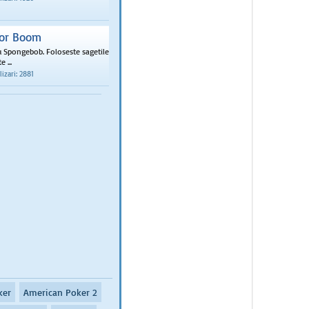
or Boom
 Spongebob. Foloseste sagetile
 ...
izari: 2881
ker
American Poker 2