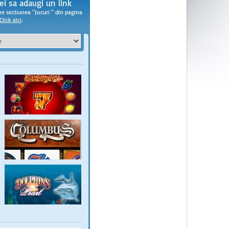
ei sa adaugi un link
re sectiunea "Jocuri
" din pagina
Click aici
.