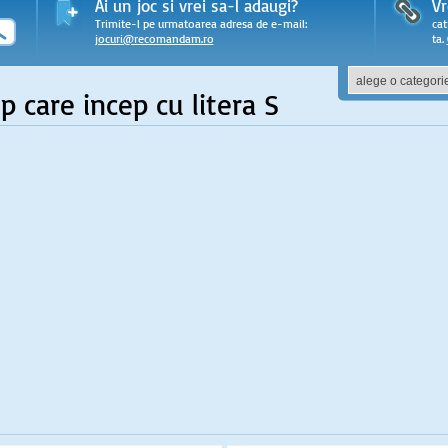
Ai un joc si vrei sa-l adaugi?
Vr
Trimite-l pe urmatoarea adresa de e-mail:
cat
jocuri@recomandam.ro
ta.
ip care incep cu litera S