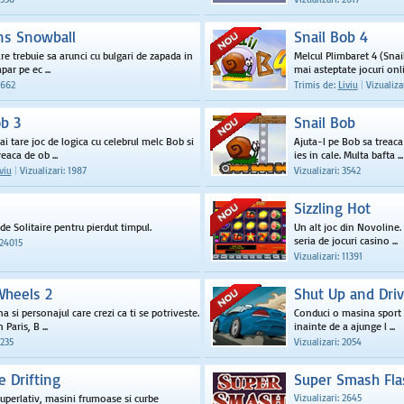
s Snowball
Snail Bob 4
re trebuie sa arunci cu bulgari de zapada in
Melcul Plimbaret 4 (Snai
apar pe ec ...
mai asteptate jocuri onli 
2662
Trimis de:
Liviu
|
Vizualizar
ob 3
Snail Bob
i tare joc de logica cu celebrul melc Bob si
Ajuta-l pe Bob sa treaca
reaca de ob ...
ies in cale. Multa bafta ...
viu
|
Vizualizari: 1987
Vizualizari: 3542
e
Sizzling Hot
de Solitaire pentru pierdut timpul.
Un alt joc din Novoline. 
seria de jocuri casino ...
124015
Vizualizari: 11391
Wheels 2
Shut Up and Dri
 si personajul care crezi ca ti se potriveste.
Conduci o masina sport si
Paris, B ...
inainte de a ajunge l ...
2235
Vizualizari: 2054
 Drifting
Super Smash Fla
superlativ, masini frumoase si curbe
Vizualizari: 2645