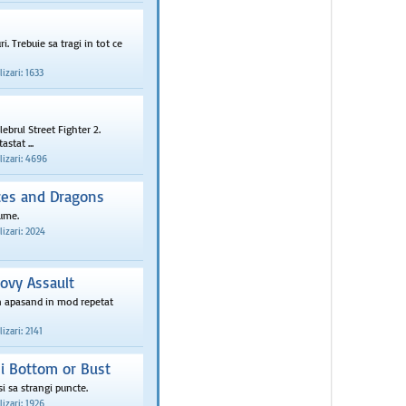
i. Trebuie sa tragi in tot ce
izari: 1633
ebrul Street Fighter 2.
astat ...
izari: 4696
es and Dragons
ume.
izari: 2024
vy Assault
n apasand in mod repetat
izari: 2141
i Bottom or Bust
si sa strangi puncte.
izari: 1926