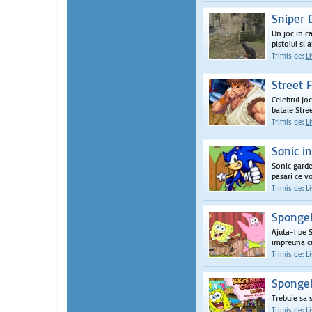
Sniper 
Un joc in ca
pistolul si a
Trimis de:
L
Street 
Celebrul jo
bataie Stree
Trimis de:
L
Sonic i
Sonic garden
pasari ce vor
Trimis de:
L
Spongeb
Ajuta-l pe 
impreuna cu 
Trimis de:
L
Spongeb
Trebuie sa s
Trimis de:
L