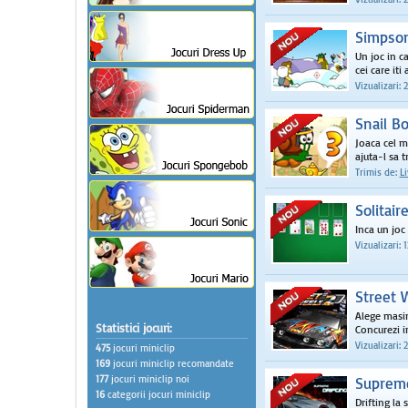
Simpson
Un joc in ca
cei care iti 
Vizualizari: 
Snail B
Joaca cel ma
ajuta-l sa t
Trimis de:
Li
Solitair
Inca un joc 
Vizualizari: 
Street 
Alege masina
Statistici jocuri:
Concurezi in 
Vizualizari: 
475
jocuri miniclip
169
jocuri miniclip recomandate
177
jocuri miniclip noi
Supreme
16
categorii jocuri miniclip
Drifting la 