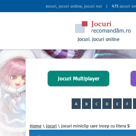
Jocuri, jocuri online, jocuri noi |
475
jocuri o
Jocuri. Jocuri online
Jocuri Multiplayer
A
B
C
D
E
F
Home
\
Jocuri
\ Jocuri miniclip care incep cu litera
S