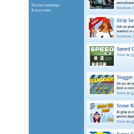
periculoase. 
12
jocuri multiplayer
Vizualizari: 
9
jocuri mobil
Strip Se
Esti un pira
inamicii si 
Vizualizari: 
Speed C
Trimis de:
L
Slugger
Un joc de b
bine si corec
Trimis de:
L
Snow Bi
Ai grija la 
pentru depl
Trimis de:
L
Super 