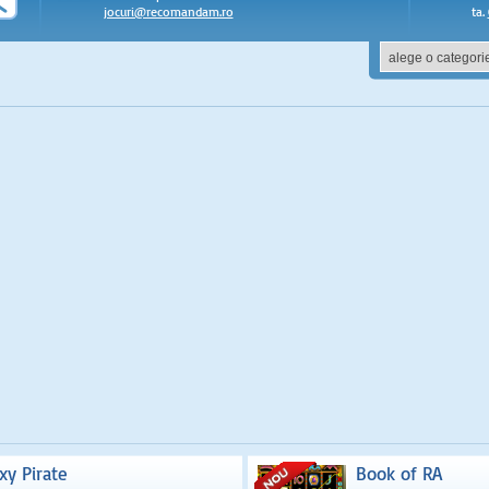
jocuri@recomandam.ro
ta.
xy Pirate
Book of RA