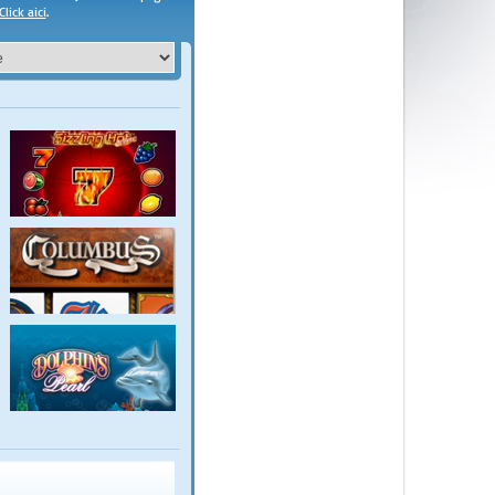
Click aici
.