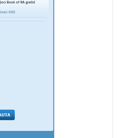
 Joci Book of RA gratis!
izari: 8355