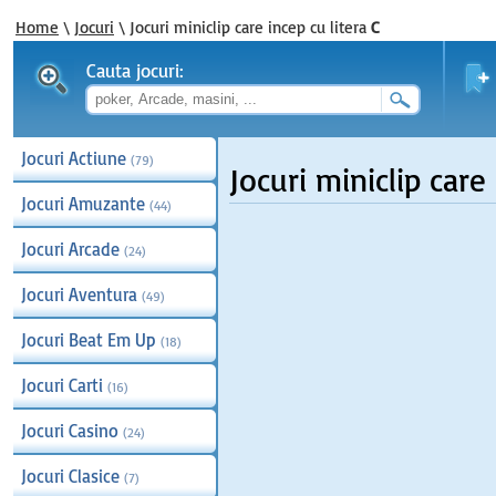
Home
\
Jocuri
\ Jocuri miniclip care incep cu litera
C
Cauta jocuri:
Jocuri Actiune
(79)
Jocuri miniclip care 
Jocuri Amuzante
(44)
Jocuri Arcade
(24)
Jocuri Aventura
(49)
Jocuri Beat Em Up
(18)
Jocuri Carti
(16)
Jocuri Casino
(24)
Jocuri Clasice
(7)