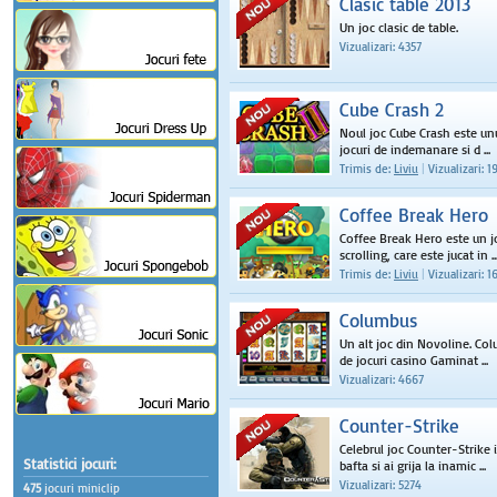
Clasic table 2013
Un joc clasic de table.
Vizualizari: 4357
Cube Crash 2
Noul joc Cube Crash este un
jocuri de indemanare si d ...
Trimis de:
Liviu
|
Vizualizari: 1
Coffee Break Hero
Coffee Break Hero este un j
scrolling, care este jucat in ..
Trimis de:
Liviu
|
Vizualizari: 1
Columbus
Un alt joc din Novoline. Col
de jocuri casino Gaminat ...
Vizualizari: 4667
Counter-Strike
Celebrul joc Counter-Strike 
Statistici jocuri:
bafta si ai grija la inamic ...
Vizualizari: 5274
475
jocuri miniclip