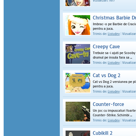
Vizualizari: 1617
Christmas Barbie D
Imbrac-o pe Barbie de Crac
pentru a juca.
Trimis de:
Liviudev
|
Vizualizar
Creepy Cave
Trebuie sa-i ajuti pe Scoob
drumul pe insula fara sa ...
Trimis de:
Liviudev
|
Vizualizar
Cat vs Dog 2
Cat vs Dog 2 versiunea pe p
pentru a juca.
Trimis de:
Liviudev
|
Vizualizar
Counter-force
Un joc cu impuscaturi foarte 
Counter-Strike. Schimbi ...
Trimis de:
Liviudev
|
Vizualizar
Cubikill 2