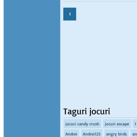
1
Taguri jocuri
jocuri candy crush
jocuri escape
1
Andrei
Andrei125
angry birds
an