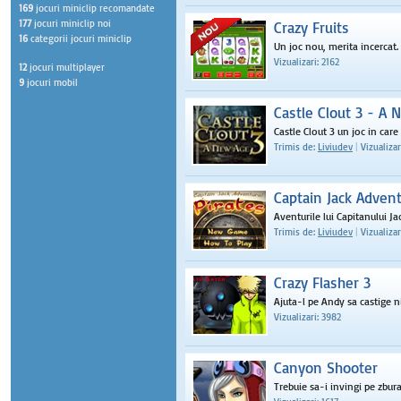
169
jocuri miniclip recomandate
177
jocuri miniclip noi
Crazy Fruits
16
categorii jocuri miniclip
Un joc nou, merita incercat.
Vizualizari: 2162
12
jocuri multiplayer
9
jocuri mobil
Castle Clout 3 - A
Castle Clout 3 un joc in care 
Trimis de:
Liviudev
|
Vizualizar
Captain Jack Adven
Aventurile lui Capitanului Jack
Trimis de:
Liviudev
|
Vizualizar
Crazy Flasher 3
Ajuta-l pe Andy sa castige nis
Vizualizari: 3982
Canyon Shooter
Trebuie sa-i invingi pe zburat