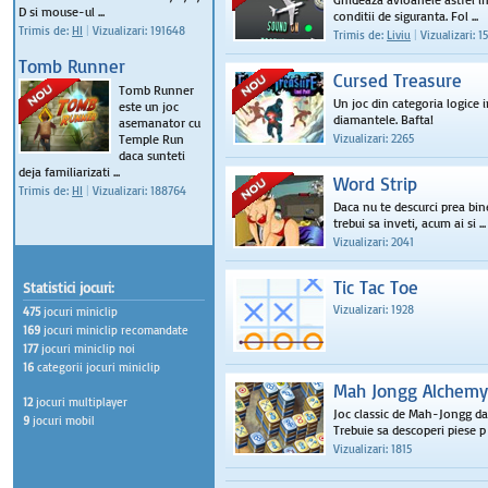
D si mouse-ul ...
conditii de siguranta. Fol ...
Trimis de:
HI
|
Vizualizari: 191648
Trimis de:
Liviu
|
Vizualizari: 1
Tomb Runner
Cursed Treasure
Tomb Runner
Un joc din categoria logice i
este un joc
diamantele. Bafta!
asemanator cu
Temple Run
Vizualizari: 2265
daca sunteti
deja familiarizati ...
Word Strip
Trimis de:
HI
|
Vizualizari: 188764
Daca nu te descurci prea bin
trebui sa inveti, acum ai si ...
Vizualizari: 2041
Tic Tac Toe
Statistici jocuri:
Vizualizari: 1928
475
jocuri miniclip
169
jocuri miniclip recomandate
177
jocuri miniclip noi
16
categorii jocuri miniclip
Mah Jongg Alchemy
12
jocuri multiplayer
Joc classic de Mah-Jongg dar
9
jocuri mobil
Trebuie sa descoperi piese p .
Vizualizari: 1815