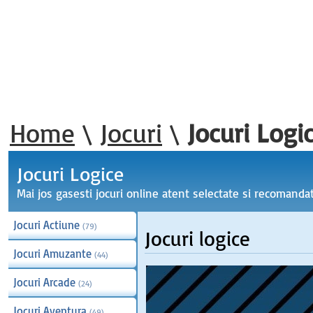
Home
\
Jocuri
\
Jocuri Logi
Jocuri Logice
Mai jos gasesti jocuri online atent selectate si recomandate
Jocuri Actiune
(79)
Jocuri
logice
Jocuri Amuzante
(44)
Jocuri Arcade
(24)
Jocuri Aventura
(49)