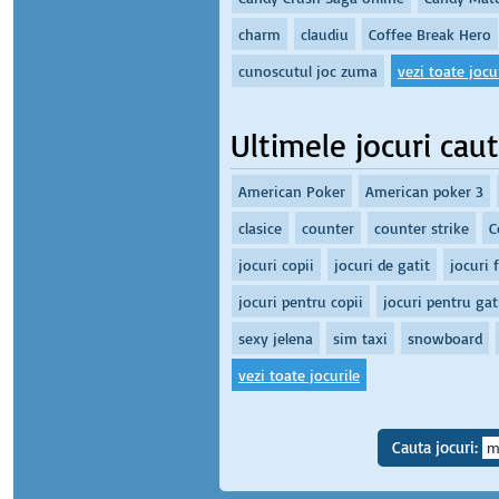
charm
claudiu
Coffee Break Hero
cunoscutul joc zuma
vezi toate jocur
Ultimele jocuri cau
American Poker
American poker 3
clasice
counter
counter strike
C
jocuri copii
jocuri de gatit
jocuri 
jocuri pentru copii
jocuri pentru gat
sexy jelena
sim taxi
snowboard
vezi toate jocurile
Cauta jocuri: