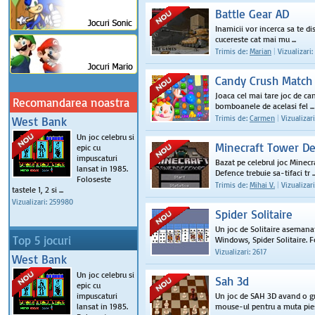
Battle Gear AD
Inamicii vor incerca sa te di
cucereste cat mai mu ...
Trimis de:
Marian
|
Vizualizari:
Candy Crush Match
Joaca cel mai tare joc de ca
Recomandarea noastra
bomboanele de acelasi fel ...
Trimis de:
Carmen
|
Vizualizari
West Bank
Un joc celebru si
Minecraft Tower D
epic cu
impuscaturi
Bazat pe celebrul joc Minecr
lansat in 1985.
Defence trebuie sa-tifaci tr ..
Foloseste
Trimis de:
Mihai V.
|
Vizualizar
tastele 1, 2 si ...
Vizualizari: 259980
Spider Solitaire
Un joc de Solitaire asemanat
Top 5 jocuri
Windows, Spider Solitaire. Fol
Vizualizari: 2617
West Bank
Un joc celebru si
Sah 3d
epic cu
impuscaturi
Un joc de SAH 3D avand o gr
lansat in 1985.
mouse-ul pentru a muta piese