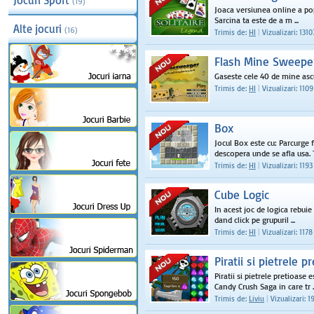
Jocuri Sport
(19)
Joaca versiunea online a popu
Sarcina ta este de a m ...
Alte jocuri
(16)
Trimis de:
HI
|
Vizualizari: 1310
Flash Mine Sweepe
Gaseste cele 40 de mine asc
Trimis de:
HI
|
Vizualizari: 1109
Box
Jocul Box este cu: Parcurge f
descopera unde se afla usa. Tr
Trimis de:
HI
|
Vizualizari: 1193
Cube Logic
In acest joc de logica rebuie 
dand click pe grupuril ...
Trimis de:
HI
|
Vizualizari: 1178
Piratii si pietrele p
Piratii si pietrele pretioase
Candy Crush Saga in care tr ..
Trimis de:
Liviu
|
Vizualizari: 1