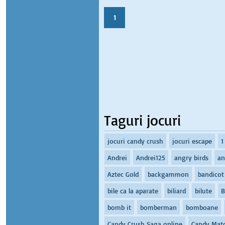
1
Taguri jocuri
jocuri candy crush
jocuri escape
1
Andrei
Andrei125
angry birds
an
Aztec Gold
backgammon
bandicot
bile ca la aparate
biliard
bilute
B
bomb it
bomberman
bomboane
Candy Crush Saga online
Candy Mat