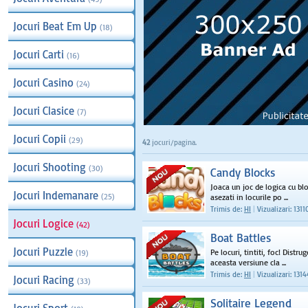
Jocuri Beat Em Up
(18)
Jocuri Carti
(16)
Jocuri Casino
(24)
Jocuri Clasice
(7)
Jocuri Copii
(29)
42
jocuri/pagina.
Jocuri Shooting
(30)
Candy Blocks
Joaca un joc de logica cu blo
Jocuri Indemanare
(25)
asezati in locurile po ...
Trimis de:
HI
|
Vizualizari: 1311
Jocuri Logice
(42)
Boat Battles
Jocuri Puzzle
Pe locuri, tintiti, foc! Distr
(19)
aceasta versiune cla ...
Trimis de:
HI
|
Vizualizari: 131
Jocuri Racing
(33)
Solitaire Legend