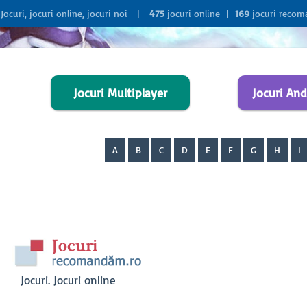
Jocuri, jocuri online, jocuri noi |
475
jocuri online |
169
jocuri reco
Jocuri Multiplayer
Jocuri And
A
B
C
D
E
F
G
H
I
Jocuri. Jocuri online