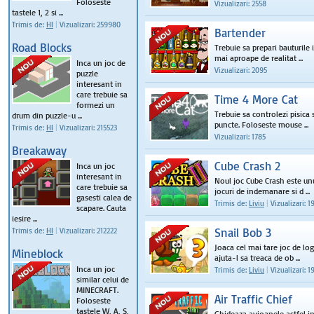
Foloseste
Vizualizari: 2558
tastele 1, 2 si ...
Trimis de:
HI
|
Vizualizari: 259980
Bartender
Road Blocks
Trebuie sa prepari bauturile i
mai aproape de realitat ...
Inca un joc de
Vizualizari: 2095
puzzle
interesant in
care trebuie sa
Time 4 More Cat
formezi un
Trebuie sa controlezi pisica 
drum din puzzle-u ...
puncte. Foloseste mouse ...
Trimis de:
HI
|
Vizualizari: 215523
Vizualizari: 1785
Breakaway
Cube Crash 2
Inca un joc
interesant in
Noul joc Cube Crash este un
care trebuie sa
jocuri de indemanare si d ...
gasesti calea de
Trimis de:
Liviu
|
Vizualizari: 1
scapare. Cauta
iesire ...
Snail Bob 3
Trimis de:
HI
|
Vizualizari: 212222
Joaca cel mai tare joc de log
Mineblock
ajuta-l sa treaca de ob ...
Inca un joc
Trimis de:
Liviu
|
Vizualizari: 1
similar celui de
MINECRAFT.
Air Traffic Chief
Foloseste
tastele W, A, S,
Ghideaza avioanele astfel in