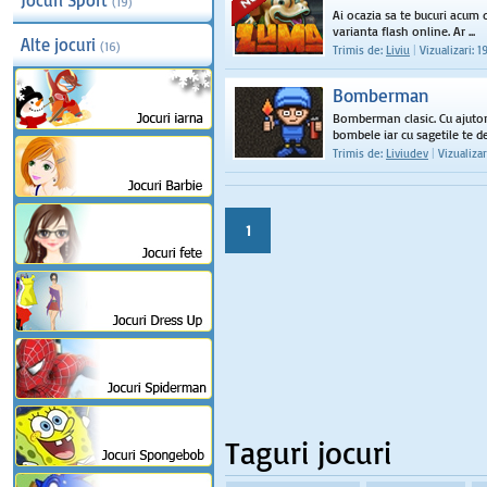
Jocuri Sport
(19)
Ai ocazia sa te bucuri acum 
varianta flash online. Ar ...
Alte jocuri
(16)
Trimis de:
Liviu
|
Vizualizari: 1
Bomberman
Bomberman clasic. Cu ajutor
bombele iar cu sagetile te de 
Trimis de:
Liviudev
|
Vizualizar
1
Taguri jocuri