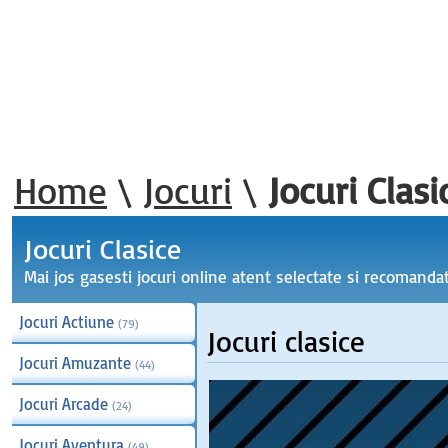
Home
\
Jocuri
\
Jocuri Clasi
Jocuri Clasice
Mai jos gasesti jocuri online atent selectate si recomandate
Jocuri Actiune
(79)
Jocuri
clasice
Jocuri Amuzante
(44)
Jocuri Arcade
(24)
Jocuri Aventura
(49)