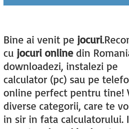
Bine ai venit pe
jocuri
.Reco
cu
jocuri online
din Romania 
downloadezi, instalezi pe
calculator (pc) sau pe telef
online perfect pentru tine!
diverse categorii, care te vo
in sir in fata calculatorului