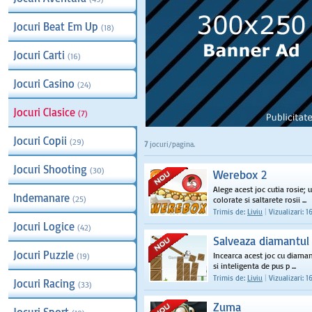
Jocuri Beat Em Up
(18)
Jocuri Carti
(16)
Jocuri Casino
(24)
Jocuri Clasice
(7)
Jocuri Copii
(29)
7
jocuri/pagina.
Jocuri Shooting
(30)
Werebox 2
Alege acest joc cutia rosie; 
Indemanare
(25)
colorate si saltarete rosii ...
Trimis de:
Liviu
|
Vizualizari: 1
Jocuri Logice
(42)
Salveaza diamantul
Jocuri Puzzle
Incearca acest joc cu diaman
(19)
si inteligenta de pus p ...
Trimis de:
Liviu
|
Vizualizari: 1
Jocuri Racing
(33)
Zuma