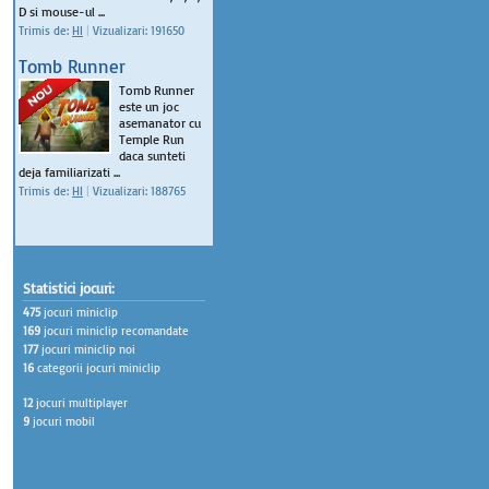
D si mouse-ul ...
Trimis de:
HI
|
Vizualizari: 191650
Tomb Runner
Tomb Runner
este un joc
asemanator cu
Temple Run
daca sunteti
deja familiarizati ...
Trimis de:
HI
|
Vizualizari: 188765
Statistici jocuri:
475
jocuri miniclip
169
jocuri miniclip recomandate
177
jocuri miniclip noi
16
categorii jocuri miniclip
12
jocuri multiplayer
9
jocuri mobil