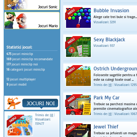
Bubble Invasion
Alege cate trei bule si trage...
Vizualizari: 3291
Sexy Blackjack
Vizualizari: 937
Statistici jocuri:
475
jocuri miniclip
169
jocuri miniclip recomandate
177
jocuri miniclip noi
Ostrich Undergrou
16
categorii jocuri miniclip
Foloseste sagetile pentru a t
12
jocuri multiplayer
este sa culegi toate oual ...
9
jocuri mobil
Trimis de:
HI
|
Vizualizari: 1295
Park My Car
Trebuie sa parchezi masina u
premiile cinematografice ale 
Trimis de:
HI
|
Vizualizari: 1067
Trimis de:
HI
|
Vizualizari:
151477
Jewel Thief
Trebuie sa jefuiesti un magaz