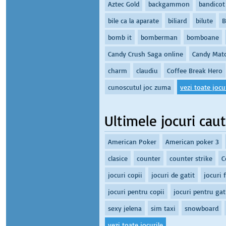
Aztec Gold
backgammon
bandicot
bile ca la aparate
biliard
bilute
B
bomb it
bomberman
bomboane
Candy Crush Saga online
Candy Mat
charm
claudiu
Coffee Break Hero
cunoscutul joc zuma
vezi toate jocur
Ultimele jocuri cau
American Poker
American poker 3
clasice
counter
counter strike
C
jocuri copii
jocuri de gatit
jocuri 
jocuri pentru copii
jocuri pentru gat
sexy jelena
sim taxi
snowboard
vezi toate jocurile