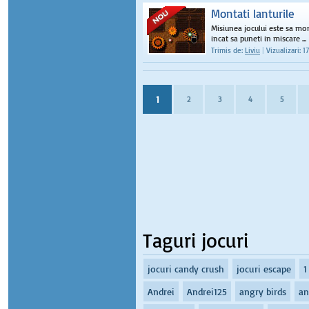
Montati lanturile
Misiunea jocului este sa mont
incat sa puneti in miscare ...
Trimis de:
Liviu
|
Vizualizari: 1
1
2
3
4
5
Taguri jocuri
jocuri candy crush
jocuri escape
1
Andrei
Andrei125
angry birds
an