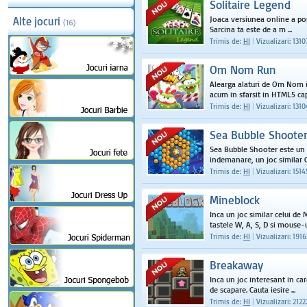
Solitaire Legend
Joaca versiunea online a popu
Alte jocuri
(16)
Sarcina ta este de a m ...
Trimis de:
HI
|
Vizualizari: 1310
Om Nom Run
Alearga alaturi de Om Nom i
acum in sfarsit in HTML5 capt
Trimis de:
HI
|
Vizualizari: 131
Sea Bubble Shoote
Sea Bubble Shooter este un 
indemanare, un joc similar C
Trimis de:
HI
|
Vizualizari: 1514
Mineblock
Inca un joc similar celui de
tastele W, A, S, D si mouse-ul
Trimis de:
HI
|
Vizualizari: 1916
Breakaway
Inca un joc interesant in car
de scapare. Cauta iesire ...
Trimis de:
HI
|
Vizualizari: 2122