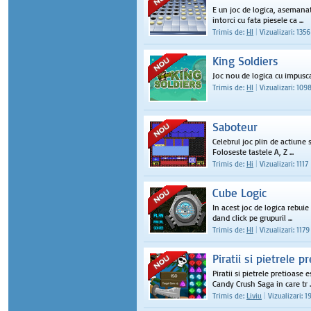
E un joc de logica, asemanat
intorci cu fata piesele ca ...
Trimis de:
HI
|
Vizualizari: 1356
King Soldiers
Joc nou de logica cu impusca
Trimis de:
HI
|
Vizualizari: 109
Saboteur
Celebrul joc plin de actiune 
Foloseste tastele A, Z ...
Trimis de:
Hi
|
Vizualizari: 1117
Cube Logic
In acest joc de logica rebuie 
dand click pe grupuril ...
Trimis de:
HI
|
Vizualizari: 1179
Piratii si pietrele p
Piratii si pietrele pretioase
Candy Crush Saga in care tr ..
Trimis de:
Liviu
|
Vizualizari: 1