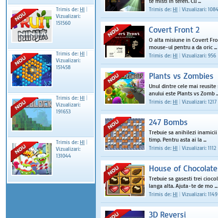
te misti in teren. Cu ...
Trimis de:
HI
|
Trimis de:
HI
|
Vizualizari: 108
Vizualizari:
151560
Covert Front 2
O alta misiune in Covert Fron
mouse-ul pentru a da oric ...
Trimis de:
HI
|
Trimis de:
HI
|
Vizualizari: 956
Vizualizari:
151458
Plants vs Zombies
Unul dintre cele mai reusite 
anului este Plants vs Zomb ..
Trimis de:
HI
|
Trimis de:
HI
|
Vizualizari: 1217
Vizualizari:
191653
247 Bombs
Trebuie sa anihilezi inamici
timp. Pentru asta ai la ...
Trimis de:
HI
|
Trimis de:
HI
|
Vizualizari: 1112
Vizualizari:
131044
House of Chocolate
Trebuie sa gasesti trei cioco
langa alta. Ajuta-te de mo ...
Trimis de:
HI
|
Vizualizari: 1149
3D Reversi