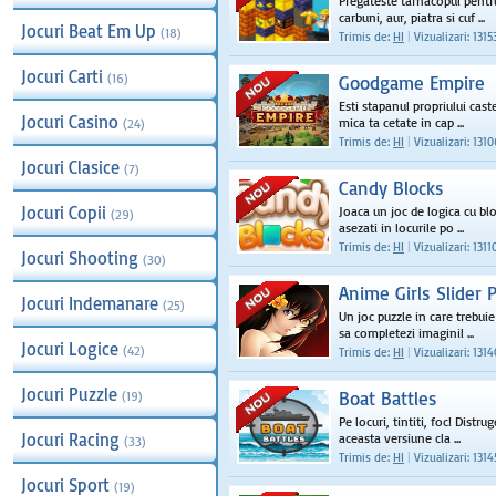
Pregateste tarnacopul pentr
carbuni, aur, piatra si cuf ...
Jocuri Beat Em Up
(18)
Trimis de:
HI
|
Vizualizari: 1315
Jocuri Carti
(16)
Goodgame Empire
Esti stapanul propriului cast
Jocuri Casino
mica ta cetate in cap ...
(24)
Trimis de:
HI
|
Vizualizari: 131
Jocuri Clasice
(7)
Candy Blocks
Jocuri Copii
Joaca un joc de logica cu blo
(29)
asezati in locurile po ...
Trimis de:
HI
|
Vizualizari: 1311
Jocuri Shooting
(30)
Anime Girls Slider 
Jocuri Indemanare
(25)
Un joc puzzle in care trebuie
sa completezi imaginil ...
Jocuri Logice
(42)
Trimis de:
HI
|
Vizualizari: 1314
Jocuri Puzzle
Boat Battles
(19)
Pe locuri, tintiti, foc! Distr
Jocuri Racing
aceasta versiune cla ...
(33)
Trimis de:
HI
|
Vizualizari: 1314
Jocuri Sport
(19)