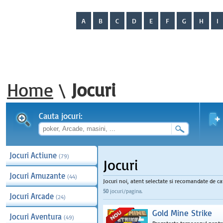
A
B
C
D
E
F
G
H
I
Home
\
Jocuri
Cauta jocuri:
Jocuri Actiune
(79)
Jocuri
Jocuri Amuzante
(44)
Jocuri noi, atent selectate si recomandate de cat
50
jocuri/pagina.
Jocuri Arcade
(24)
Gold Mine Strike
Jocuri Aventura
(49)